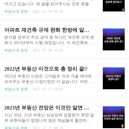
필자의 주관적인 견해를 덧붙여 입지 분석 및 미래
어가고 있습니다. 제 글을 읽어주시는 모든 분들은
가치 분석을 한번 해보려 합니다. 부산의 첫 3000만
내년부터 시행되는 것들과 제도적으로 바뀌는 것
부동산과 경제
2022. 12. 30. 00:26
원대의 분양가 처음 남천 자이 분양 정보를 확인하
들 잘 챙기시어 2023년에는 더욱 풍성한 한 해가 되
기 전 일반 분양이 임박했을 때에 유명 부동산 커뮤
길 바라겠습니다. 그럼 바로 한번 알아보도록 하겠
니티에는 불확실한 정보로 분양가에 대한 많은 이
습니 1. 일회용품 사용제한 현재 이 정책은 시행이
아파트 재건축 규제 완화 한방에 알아보기!!
야기가 오고 갔습니다. 필자도 평당 2000만 원은..
되고 있는 정책입니다. 완전히 사용이 금지되는 것
은 아니고 우리가 흔히 마트나 편의점에서 물건을
윤석열 정부의 주요 공약 중 하나인 재건축 규제 완
구입하고 편의상 받아오던 비닐봉지를 더 이상 판
화가 2023년부터 시행 예정입니다. 이 재건축에 대
매하지 않고 종이봉투로 전환을 한다고 합니다. 그
한 규제 하나 때문에 아직도 낡은 집에서 힘들게 생
부동산과 경제
2022. 12. 28. 23:36
리고 비 오는 날 영화관이나 백화점 입구 앞에 세워
활하시는 분들도 많이 계시고 아파트 근방 인프라
져 있는 우산 비닐봉지도 없어진다고 하며, 운동 경
나 학군이 우수해서 다른 곳으로 이사 가지 못하고
기 관람 시 나눠주던 응원봉도 사라진다고 합니다.
어쩔 수 없이 계속 거주하시는 분들도 많이 계신데
2022년 부동산 이것으로 총 정리 끝!!
플라스틱 빨대도 당연히 사라지겠죠. 매년 전 세계
이번 정부에서 추진 중인 재건축 규제 완화에 어떤
에서 쏟아내는 플라스..
내용이 담겨있고 또 어떻게 대비하면 좋을지에 대
2022년 부동산 시장은 그야말로 극과 극을 제대로
해 알아보도록 하겠습니다. 안전진단의 완화 뭐니
보여주는 부동산 시장이었던 거 같습니다. 어떤 이
뭐니 해도 제일 큰 규제 완화는 안전 진단에 대한
에게는 희망의 불씨가 되기도 하였으며, 다른 어떤
부동산과 경제
2022. 12. 27. 16:05
규제 완화입니다. 사실 대한민국의 많은 아파트들
이에게는 공포의 시작이 되기도 하였는데 뜨거웠
중 재건축 조건의 하나인 준공 후 30년이 넘은 아파
고 차가웠던 2022년 부동산 시장 무슨 일들이 있었
트라 할지라도 건물 외관상 살아가는 데에 큰 문제
는지 알아보며 2023년에는 어떠한 것들이 바뀔 수
2023년 부동산 전망은 이것만 알면 된다!!
가 있는 아파트들은 많지 않을 겁니다. 하지만 지하
도 있는지 알아보는 시간을 갖도록 하겠습니다. 20
주차장이 없는 경우..
22년 부동산 시장 총 정리 정신 차리지 못할 만큼
지난 20년, 21년 부동산 상승장에 검증받지 못한 일
변화의 속도가 빨라던 올 한 해였습니다. 작년 후반
부 유튜버들이 엄청나게 많은 채널들에 출연하였
기부터 이어져오던 미국 연방준비은행의 금리 상
고 또 자기네들끼리 채널도 돌려가며 출연하면서
부동산과 경제
2022. 12. 27. 00:55