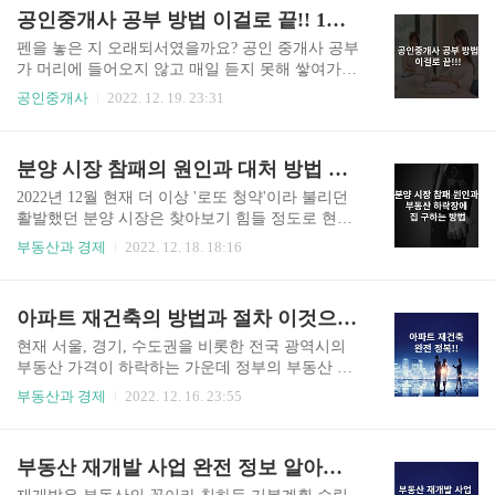
따라 1~3% 일반 세율만 내면 되고 3 주택 이상부터
작해야 됩니다. 2차 시험 공부 방법 공인중개사 1차
공인중개사 공부 방법 이걸로 끝!! 1차 편
는 규제 지역 내에서 6%, 비 규제지역 내에서는 4%
공부 방법 이어 많은 분들이 어려워하는 2차 공부
로 완화되었습니다. ..
방법에 대해 이야기해 보겠습니다. 1차 과목에서
펜을 놓은 지 오래되서였을까요? 공인 중개사 공부
민법이 중요한 이유는 2차 시험인 중개사 법과 공
가 머리에 들어오지 않고 매일 듣지 못해 쌓여가는
법 그리고 공시법에서도 민법의 개념에 대한 문제
인강들은 중도 포기하고 싶은 생각도 들게 하였지
공인중개사
2022. 12. 19. 23:31
나 민법 관련 문제가 출제되기 때문이고 공인중개
만 미래 대비에 대한 나 자신과의 약속을 지키고자
사 시험에 출제되는 민법은 부동산 거래에 있어 사
주말에도 쉬지 않고 공부한 결과 합격이라는 쾌거
람 대 사람에 대한 갈등이나 문제점 해결에 관한 내
를 만들어 내었습니다. 글쓰기에 앞서... 작년, 재작
분양 시장 참패의 원인과 대처 방법 알아보기
용이기 때문에 2차 시험에도 많은 연관이 있습니
년 전국에 강타한 부동산의 열기로 공인중개사 시
다. 그리고 필자가 개..
험 접수 인원은 그 어느 해보다 많은 응시생이 접수
2022년 12월 현재 더 이상 '로또 청약'이라 불리던
하였습니다. 시험 접수 연령대를 살펴보면 예전에
활발했던 분양 시장은 찾아보기 힘들 정도로 현재
는 50,60대 분들이 주를 이뤘지만 요즘은 20~40대
분양하는 모델하우스는 찬바람만 불고 있는데 이
부동산과 경제
2022. 12. 18. 18:16
분들도 많은 관심을 가지시고 접수 인원이 꾸준히
번 글은 차갑기만 한 건설사들의 분양 시장 참패 원
늘어가는 추세인데 어느덧 국민 자격증이 되어버
인에 대해 알아보고 집을 마련해야 하는 신혼부부
린 공인중개사 시험공부법에 대한 정보를 얻고자
들은 이러한 시기에 어떻게 대체해야 되는지 알아
아파트 재건축의 방법과 절차 이것으로 정리 끝
인터넷 검색을 해보면 공인중개사 학원에 대한 광
보는 시간을 갖도록 하겠습니다. 필자의 주관이 담
고가 주를 이룰 뿐 얻고자 하는..
겨있는 내용이 많으니 집을 구매하시거나 청약을
현재 서울, 경기, 수도권을 비롯한 전국 광역시의
준비하시는 분들은 참고 정도만 해주시면 감사하
부동산 가격이 하락하는 가운데 정부의 부동산 경
겠습니다. 차갑게 식어 버린 분양 시장 올해 대한민
기 부양책으로 재건축의 가장 큰 걸림돌인 안전진
부동산과 경제
2022. 12. 16. 23:55
국의 최대 분양 둔촌 주공아파트를 재건축하는 강
단을 완화하려는 움직임이 보이고 있습니다. 재건
동구 올림픽파크 포레 온의 청약 결과가 얼마 전 공
축 역시 재개발과 마찬가지로 무리하지 않는 계획
개되었습니다. 부동산 시장이 완전한 하락기로 접
된 자본 하에 입지 좋은 곳 선점을 잘하신다면 차후
부동산 재개발 사업 완전 정보 알아보기!!
어든 이 시점에 나름 선방을 하였다고 생각하며 1
큰 수익을 누리거나 삶의 터전을 마련하실 수 있으
순위 경쟁률이 약 3.8:1 정도면 많..
니 재건축에 관심 있으신 분들은 끝까지 읽어보시