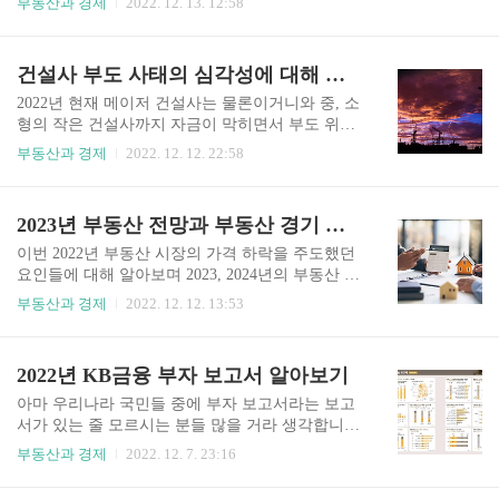
부동산과 경제
2022. 12. 13. 12:58
지 않을까 하는 생각도 잠시 했었습니다만 어디까
나 책임이 두려운 것이겠죠. 하지만 이번 글만큼은
지나 비전문가적인 생각이었네요. 여기서 끝이 아
확신할 수 있습니다. 2020~2021년도 그리고 2022년
니라 FOMC에서는 내년엔 인플레이션이 더 올라갈
초상반기에 집을 매도하신 분들이나 앞으로 매수
건설사 부도 사태의 심각성에 대해 알아보기
거 같고 그 올라간 인플레이션이 장기간 유지될 가
계획이 있으신 분들은 이번 발행하는 글 꼭 끝까지
능성..
읽어주시기 바랍니다. 금리의 무서움 아무도 예상
2022년 현재 메이저 건설사는 물론이거니와 중, 소
하지 못했습니다. 코로나라는 전염병 하나가 전 세
형의 작은 건설사까지 자금이 막히면서 부도 위기
계에 자본 시장을 이토록 쥐락펴락 할지는 아무도
라는 뉴스를 본 적이 있을 겁니다. 실제로 동원건설
부동산과 경제
2022. 12. 12. 22:58
예상하지 못했습니다. 현재 많은 경제, 금융 전문가
산업이라는 창원의 종합건설회사가 22억이라는 금
들은 이렇게 말합니다. " IMF, 2008 글로벌 위기 때
액을 막지 못하여 부도가 났으며 충남 지역의 우석
보다 지금이 더 힘들다"라고... 2020년부터 초저금
건설 그리고 2022년 도급순위 상위권에 위치해있
2023년 부동산 전망과 부동산 경기 예측
리, 거의 제로금리에 가까운 상품들이 쏟아져 나오
는 건설사들도 자금 마련에 애를 먹고 있다고 합니
면..
다. 왜 건설사들은 부도 위기인가? 결론부터 말하
이번 2022년 부동산 시장의 가격 하락을 주도했던
면 자금 경색입니다. 시공을 하면 그 시공에 대한
요인들에 대해 알아보며 2023, 2024년의 부동산 시
대가인 돈을 줘야 되는데 분양이 안되니 돈을 못주
장을 이끌어갈 요인들에는 뭐가 있을지 알아보도
부동산과 경제
2022. 12. 12. 13:53
고 레고랜드 사태로 어디 돈 끌어 올 곳도 없으니
록 하겠습니다. 2021년과 2022년 초상반기에 매도
부도 처리를 내버리는 것입니다. 그 대표적인 예가
후 현금을 들고 계신 분들이 라면 이 글 끝까지 읽
바로 얼마 전 부도난 동원건설산업이라는 전국 도
어봐 주시길 바랍니다. 전문가들의 2023년 부동산
2022년 KB금융 부자 보고서 알아보기
급순위 388위 경남 창원 지역의 회사인데 22억 원
시장 예측 전문가들이 말하는 현재의 하락 시장은
을 막지 못하여 부도가 났고..
하락 초기 단계이며 내년인 2023년부터 본격적인
아마 우리나라 국민들 중에 부자 보고서라는 보고
하락 시장이 시작할 거라 예상하는데 그 원인으로
서가 있는 줄 모르시는 분들 많을 거라 생각합니다.
는 현재 미국의 금리 상승이 내년에도 멈추지 않을
제 주위 지인들도 부자 보고서가 있는 줄 아시는 분
부동산과 경제
2022. 12. 7. 23:16
거라는 이유와 그 금리는 어느 정도 유지할 것이라
들도 계시지만 대다수의 분들은 아직 잘 모르십니
보기 때문입니다. 저도 이와 같은 의견에는 동의하
다. 말 그대로 KB금융 그룹에서 매년 연말쯤에 만