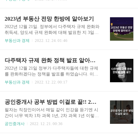
승 압박과 동시에 세계적인 대공황과 겹치면서 물
"집값은 계속 오른다, 하락할만한 지표가 없다"라
가가 폭등하였고 온갖 잡 자재 가격까지 치솟았던
는 말을 반복적으로 되풀이하였었고 그들과 더불
바람에 많은 사람들이 대 혼란을 겪었던 한 해였습
어 부동산 전문가들이라는 사람들조차도 마찬가지
2023년 부동산 전망 한방에 알아보기
니다. 그중 제일 타격이 컸던 것은 당연 '금리 상
로 "집값은 더 오를 것이다. 최소 몇 년은 더 오를
승'이라 말할 수 있는데 ..
것이다" 라면서 젊은 사람들의 영끌을 부추겼었습
2022년 12월 21일. 정부에서 다주택자 규제 완화와
니다. 집을 매입한 2030 세대들의 현재 상황 얼마
취득세, 양도세 규제 완화에 대해 발표한 지 3일이
전 TV에 방영한 어느 한 프로그램을 이야기해 보
지나는 가운데 많은 언론과 부동산 관련 유튜버, 부
부동산과 경제
2022. 12. 24. 01:46
겠습니다. 젊은 신혼부부, 이제 막 사회에 진출한
동산 관련 커뮤니티 사이트에서 현재 어떤 이야기
청년, 지방에서 서울로 올라와 자리 잡고자 하는 사
가 오가고 있는지 알아보며, 그리고 한국을 대표하
람 등 많은 사회 초년생들이 저금리 정책으로 인하
는 부동산 전문가분들의 내년 부동산 전망 예측과
다주택자 규제 완화 정책 발표 알아보기
여 본인의 근로 소득보다 더 무리해서 지난 부동산
그 예측에 대한 근거자료를 살펴보면서 가장 일선
상승 시장에 불나방처럼 뛰어들..
에서 근무 중이신 공인중개사무소 소장님들의 현
2022년 12월 21일 정부가 다주택자들에 대한 규제
장 반응을 들어보도록 하겠습니다. 부동산 관련 전
를 완화하겠다는 정책을 발표를 하였습니다. 이번
문 유튜버의 반응 이번 12.21 부동산 대책은 부동산
정책 발표에 관심이 많았던 필자의 입장에서 보았
부동산과 경제
2022. 12. 22. 00:17
을 전문적으로 다루시는 유튜버 분들도 예상 못한
을 때 생각했던 거보다 규제 완화의 폭이 다소 크다
꽤 파격적인 규제 완화이며 이러한 정부 정책을 예
고 생각하는데 자세한 내용은 본론에서 알아보기
상 못한 반응이 많았습니다. 필자인 저 역시도 내년
로 하고 전 정부에서 막아놓았던 다주택자에 대한
공인중개사 공부 방법 이걸로 끝!! 2차 편
1분기 정도에 규제 완화 정책이 나오지 않을까 예
규제를 왜 완화하는 것인지 그리고 규제를 완화하
상하였는데 보기 좋게..
면 어떤 효과가 나타 날 것인지 더불어 규제 완화에
필자는 직장인이어서 매일 같이 인강을 듣기엔 시
대한 전문가들의 생각은 어떠한지 알아보는 시간
간이 너무 벅차 1차 과목 1년, 2차 과목 1년 이렇게
을 갖도록 하겠습니다. 부동산 시장의 연착륙 취득
총 2년을 공부하여 합격하였습니다. 저처럼 2차 과
공인중개사
2022. 12. 21. 00:36
세 부분을 먼저 살펴보면 우선 2 주택자는 취득 시
목에만 공부하시는 분들은 1년이란 시간을 모두 여
8%의 세율을 내야만 했지만 완화되어 주택 가액에
기에 투자하십시오. 2차 떨어지면 다시 1차부터 시