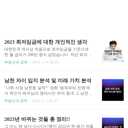
2023 최저임금에 대한 개인적인 생각
대한민국 역사상 처음으로 최저임금을 기준으로
한 월 급여가 200만 원이 넘었습니다. 작년 최저임
금인 9,160원에서 5% 인상한 9,620원이 된 것인데
부동산과 경제
2023. 1. 3. 02:05
현재 근로자와 고용주 양측 다 만족할만한 금액은
아니라고 합니다. 이에 필자는 최저임금이 무엇인
지, 왜 최저임금으로 매년마다 싸우는지, 최저임금
남천 자이 입지 분석 및 미래 가치 분석
이 왜 보장되어야 하는지 개인적인 시각에서 글을
써보겠습니다. 그리고, 이번 글은 최저임금을 받기
"너희 서장 남천동 살제?" 영화 '범죄와의 전쟁'에
위한 조건이나 급여 계산에 대한 글이 아니라는 점
서 최민식 배우님의 명대사인 부자 동네 그 남천동
참고 부탁드립니다. 최저임금이란? 쉽게 말하면
이 맞습니다. 특별공급 57 가구 모집에 3065명이 분
부동산과 경제
2023. 1. 1. 01:07
'근로자가 대한민국 어느 곳에서 무슨 일을 해도 최
양 신청을 하였고 평균 53.77 대 1의 경쟁률로 마감
소한 시간당 얼마 이상의 일정 금액은 줘라'라고 법
후 1월 3일 당첨자 발표만을 기다리고 있는 가운데
으로 정해놓은 것입니다. 이 제도는 1인 이상의 모
아직까지 부동산 카페나 각종 커뮤니티 게시판에
2023년 바뀌는 것들 총 정리!!
든 사업장에 적용이 되므로 고용하는 고용주 입장
는 " 남천 자이 완판이 된다 안된다, 미계약이 나온
에서는 피할 수 없는 ..
다 안 나온다"로 사람들의 입에 오르내리고 있어서
그 어느 해 보다 다사다난했던 2022년 한 해가 저물