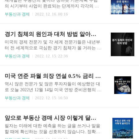
재개발은 부동산의 꽃이라 칭하듯 기본계획 수립
면 도움 되는 정보 있을 거고요. 어려운 용어와 불
의 시기부터 사업이 완료되는 단계까지 각각의 사
필요한 정보는 빼고 지금부터 알아보겠습니다. 재
업절차 안에 본인이 계획한 자본금으로 정상적인
부동산과 경제
2022. 12. 16. 00:16
건축의 절차와 안전 진단 각 파트별로 간략하게 알
사업이 진행되는 구역에 진입한다면 큰 수익을 노
아보겠습니다. 기본계획 수립 - 안전진단 - 정비계
릴 수 있거나 아니면 그곳에 삶의 터진을 꾸릴 수
획 수립 및 정비 구역 지정 - 추진위원회 구성 - 조
있습니다. 그리고 재개발 구역에 초기 진입하시는
경기 침체의 원인과 대처 방법 알아보기
합설립인가 - 시공사 선정, 조합원 분양 - 관리처분
분들은 건물이 올라가기 전 사업 진행 단계별로 프
계획 수립 및 인가 - 착공..
리미엄이 올라가는 것을 보고 매도하여 수익을 발
미국의 경제 전문가 및 각 세계 전문가들은 내년부
생시키시는 분들도 계시니 부동산의 꽃이라 불리
터 전 세계적으로 극심한 경기 침체가 올 거라는 걸
는 '재개발' 어려운 용어와 불필요한 정보는 빼고
예상하는 가운데 경기가 침체되는 원인과 경기 침
부동산과 경제
2022. 12. 15. 22:36
지금부터 바로 알아보겠습니다. 주택 재개발 사업
체가 주는 파급력, 그리고 경기 침체 시 어떻게 대
시행 절차, 정비 계획 수립 및 지정 주택 재개발 사
체해야 되는지 알아보는 시간을 갖도록 하겠습니
업은 쉽게 말해 주거, 도로, 기반시설이 열악한 곳
다. 혹시나 생각이 다른 부분이 있더라도 너그럽게
미국 연준 파월 의장 연설 0.5% 금리 인상 발표
을 전부 다 허물고 새로운 건물로 탄생시키는 사업
이해해 주시길 바라겠습니다. 경기 침체의 원인은
인데 규모가 큰 지역은 거의 미니 신도시 ..
무엇일까? 쉽게 말씀드리면 경기 침체. 말 그대로
역시 많은 전문가 및 많은 투자자들이 예상했던 대
우리가 일반적으로 살아가면서 돈을 벌고 소비를
로 오늘 2022년 12월 14일 미국 연방 준비은행의 파
하고 또다시 돈을 벌고 소비를 하는 그러한 돌고도
월 의장이 50bp. 즉, 0.5% 금리 인상을 발표하였습
부동산과 경제
2022. 12. 15. 16:50
는 무한 반복적인 생활 중 어느 한 부분이 침체가
니다. 이렇게 되면 2022년 한 해 동안만 기준 금리
되어 나타나는 사회적 현상입니다. 현재 미국 연방
3.5%를 인상한 것인데 유례없는 미국의 금리 인상
준비은행에서 지속적으로 금리를 올리고 있습니
을 되짚어보며 내년을 어떻게 준비해야 되는지 알
앞으로 부동산 경매 시장 이렇게 달라진다!!
다. 내년까지 5% 중반 정도 예상하고 있는데 일반
아보겠습니다. 역시 0.5% 인상 파월 의장이 연설하
적인 국민이 저렴한 금리로 돈을 빌려..
기 전 많은 전문가들이 빅 스텝 0.5%를 인상할 것
필자는 미래에 대한 예측을 하는 글을 쓰거나 말을
이라 예상하였지만 필자는 1년 동안 3%씩이나 올
할 때에 확신하는 것을 선호하지 않습니다. 정확한
렸으니 그래도 이번엔 베이비 스텝 0.25%만 올리
이유는 모르겠으나 그 예측이 빗 나갔을 때의 질타