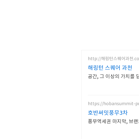
http://해링턴스퀘어과천.c
해링턴 스퀘어 과천
공간, 그 이상의 가치를 
https://hobansummit-p
호반써밋풍무3차
풍무역세권 마지막, 브랜드