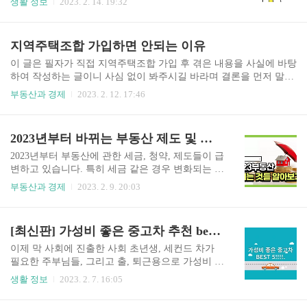
생활 정보
2023. 2. 14. 19:32
후 분양 선택 정부는 청년·서민의 거주 안정을 위
시작해야 될지 몰라 망설이는 경우가 많은데 그래
하여 공공 주택 50만 호를 공급 계획인데 그중 나눔
서 준비했습니다. 인건비 걱정 없는 무인 창업 아이
형 25만, 일반형 15만, 선택형 10만 가구로 나눠서
템. 지금 바로 시작하겠습니다. 목차 1. 무인 아이
지역주택조합 가입하면 안되는 이유
분양을 합니다 ..
스크림 2. 무인 카페 3. 무인 코인 노래방 4. 무슨 셀
프 사진관 5. 무인 셀프 빨래방 6. 무인 스터디 카페
이 글은 필자가 직접 지역주택조합 가입 후 겪은 내용을 사실에 바탕
7. 끝맺음 1. 무인 아이스크림 진입하기 편함 창업
하여 작성하는 글이니 사심 없이 봐주시길 바라며 결론을 먼저 말씀
비용이 상대적으로 저렴 위치가 좋아야 함 물건 도
드리면 필자의 조합은 성공적인 일반 분양 후 현재 착공 중에 있습니
부동산과 경제
2023. 2. 12. 17:46
난의 위험성 무인 아이스크림 가게는 무인 창업으
다. 지주택 하지 말아야 되는 이유. 지금 바로 시작하겠습니다. 목차
로 가장 손꼽히는 아이템입니다. 유동인구 많은 1
1. 지역주택조합 사업의 위험성 2. 지역주택조합을 하면 안되는 결정
층 상가를 구하여 기본 인테리어만 하고 진열장과
적 이유 3. 끝맺음 글쓰기에 앞서 앞서 말씀드린 바와 같이 필자의
2023년부터 바뀌는 부동산 제도 및 정책
냉장고 정도만 세팅하면 손 볼것이 없기에 다른 무
조합은 현재 일반 분양 완판 후 준공을 바라보고 있습니다. 그래서
인 ..
이 글을 쓰는 게 모순이라 생각하실 수도 있겠지만 사실은 절대 그렇
2023년부터 부동산에 관한 세금, 청약, 제도들이 급
지 않은 것이 조합 가입 후 약 8년이라는 고통의 시간과 기회비용,
변하고 있습니다. 특히 세금 같은 경우 변화되는 부
거기에 따라오는 악재들 까지 생각하면 외부에서는 일반 분양가보
분이 많으니 미리 잘 파악하고 있으면 절세할 수 있
부동산과 경제
2023. 2. 9. 20:03
다 저렴하게 착공하여 성공한 조합이라 칭하지만 결..
겠죠. 그래서 준비했습니다. 2023 바뀌는 부동산 제
도. 지금 바로 시작하겠습니다. 목차 1. 세제의 변
화 2. 청약 제도 3. 부동산 제도 4. 끝맺음 세제의 변
[최신판] 가성비 좋은 중고차 추천 best5!!!
화 1. 부동산 취득세 과세표준 실거래가로 변경 기
존의 경우 신고가액이나 시가 표준액 중 더 높은 금
이제 막 사회에 진출한 사회 초년생, 세컨드 차가
액으로 적용하였지만 2023년 1월 1일부터 유상, 원
필요한 주부님들, 그리고 출, 퇴근용으로 가성비 좋
시취득은 실제 취득한 가액에 따라 취득세 납부해
은 중고차 구입하시려는 분들 많으시죠? 어디서부
생활 정보
2023. 2. 7. 16:05
야 합니다. 2. 증여취득 취득세 '시가 인정액' 적용
터 어떻게 골라야 할지 모르실 텐데 그래서 준비했
시가 인정액은 취득일 6개월 전부터 취득일 이후 3
습니다. 웬만한 새 차 저리 가라!! 가성비 중고차.