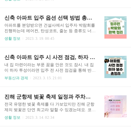
다. 그래서 제가 주택도시기금에서 운영중인 버팀
는 상황도 아니니 많이 답답하실 겁니다. 그래서 준
목 전세 자금을 안내해드리니 꼭 읽어보시길 바랍
비했습니다. 층간 소음 해결 방법과 대처 방법. 지
니다. 시중 은행의 금리보다 50% 이상 저렴하니 조
금 바로 시작하겠습니다. 목차 1. 층간 소음의 기준
신축 아파트 입주 옵션 선택 방법 총정리
건 되시는 분들은 무조건 신청하셔서 혜택 받아보
2. 층간 소음 개선 지원 3. 층간 소음 단계별 대책 4.
시길 바랍니다. 목차..
끝맺음 글쓰기에 앞서 글을 쓰기 전 이 글을 보시는
아파트를 분양받으면 건설사에서 입주자 박람회를
분들께 먼저 당부의 말씀을 드리고자 합니다. 혼자
진행하는데 에어컨, 탄성코트, 줄눈 등 종류도 너무
사시는 분들을 제외한 현재 동거를 하고 계시거나
많고 가격도 만만치 않아 어떤 것을 선택해야 할지
생활 정보
2023. 3. 19. 00:45
부부 생활을 하고 계신 분들 중 만약 누구 한 명이
망설이시는 분들 많으시죠? 그래서 준비했습니다.
라도 층간 소음으로 고통을 받고 있다면 "네가 예
신축 아파트 입주 시 꼭 선택해야만 하는 옵션들.
민해서 그래" 혹은 "난 괜찮은데 넌 왜 이리 참을성
지금 바로 시작하겠습니다. 아파트를 분양받으면
신축 아파트 입주 시 사전 점검, 하자 점검 하는 법
이 없어" 이런 느낌의 발언은 삼가주시 길 바랍..
건설사에서 진행하는 옵션 행사가 있고 입주 전 입
주자 박람회 행사가 있습니다. 같은 옵션 행사라도
내 집 마련이라는 부푼 꿈을 안은 것도 잠시. 내 집
종류의 다양성과 가격적인 부분에서 입주자 박람
이 하자 투성이라면 입주 전 사전 점검을 통해 반드
회가 더 매력적인데 아무리 가성비 좋고 종류가 많
시 하자 보수를 받아야 하는데 어디서부터 어떻게
부동산과 경제
2023. 3. 15. 21:01
다고 해도 건설사가 진행하는 옵션을 선택해야 하
해야 될지 잘 모르시는 분들이 많이 계십니다. 그래
는 것들이 있습니다. 지금부터 말씀드릴 내용은
서 준비했습니다. 신축 아파트 사전 점검 체크 리스
필자의 주관적인 생각이니 참고만 해주세요. TIP!!
트. 지금 바로 시작하겠습니다. 목차 1. 항목별 하
진해 군항제 벚꽃 축제 일정과 주차팁, 사진 꿀팁
실제 옵션 행사에 가면 눈이 휘둥그레 해질 정도로
자보수 기간 2. 하자 점검하는 법 3. 사전 점검 시
좋은 옵션들과 각종 경품 ..
준비물 항목별 하자보수 기간 얼마 전 부산 어느 신
전국 유명한 벚꽃 축제를 다 가보았지만 진해 군항
축 아파트에서 충격적인 일이 발생하였는데요. 아
제의 벚꽃은 단연 최고라 말할 수 있겠는데요. 코로
파트를 분양받은 입주민이 사전 점검 도중 싱크대
나가 종식되면서 공식적인 진해 군항제는 4년 만에
생활 정보
2023. 3. 14. 02:34
밑에서 각종 건설 폐기물과 쓰레기들을 발견하면
개최되는 거라 더욱 많은 인파가 예상되는 돼요. 나
서 해당 건설사가 구설수에 올랐고 또 다른 아파트
만 알고 싶은 진해 군항제 주차 꿀팁!! 지금 바로 시