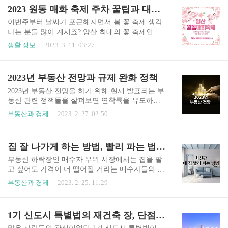
는 지하 주차장에 물이 들어와 주차도 제대로 하지
작하겠습니다. 진해 군항제 개요와 일정 개요 : 진
2023 원동 매화 축제 주차 꿀팁과 대중 교통
못하는 해프닝들이 발생하였습니다. 그러한 일들
해 군항제 벚꽃 축제 장소 : 창원시 진해구 중원로
이 끊이지 않고 발생하..
터리 일원 기간 : 2023.3.25(토) ~ 2023.4.3(일) 요금
이번주부터 날씨가 포근해지면서 봄 꽃 축제 생각
: 무료 교통, 숙박, 식당 등 아래 군항제 홈페이지
나는 분들 많이 계시죠? 양산 최대의 꽃 축제인 원
참고 진해군항제 홈페이지 바로가기 일정표에 맞
동 매화 축제는 기간이 3월 11일과 12일 이틀뿐이
생활 정보
2023. 3. 11. 03:27
춰 진해 군항제를 모두 즐길 수 있다면 더할 나위
라 사람이 많이 몰릴 거 같은데요. 그런 분들을 위
없이 좋은 일정이겠지만 바쁜 현대인들에게는 그
해 준비했습니다. 원동 매화 축제 주차 꿀팁과 대중
저 희망 사항일 뿐입니다. 그래서 축제 기간 동안
교통. 지금 바로 시작하겠습니다. 목차 1. 매화 축
2023년 부동산 전망과 규제 완화 정책
꼭 봐야 할 행사 몇 가지를 추려볼 텐데요...
제 정보 2. 대중교통 바로가기 3. 주차 꿀팁 바로가
기 매화 축제 순매원 바로가기 1. 양산 원동 매화
2023년 부동산 전망을 하기 위해 현재 발표되는 부
축제 정보 축제명 : 2023 양산 원동 매화 축제 입장
동산 관련 정책들을 살펴보면 연착륙을 유도하는
료 : 무료 축제 기간 : 2023년 3월 11일 ~ 3월 12일
듯한 모습의 규제 완화를 보이고 있지만 실상을 들
부동산과 경제
2023. 2. 27. 02:50
개방 기간 : 2023년 3월 1일 ~ 3월 25일 개방 시간 :
여다보면 갭투자와 다주택자 양성을 위한 정책이
8시 ~ 18시 30분 매화 축제를 가보신 분들은 아시
아닌가 싶을 정도로 규제 완화를 뛰어넘어 파격적
겠지만 사람 엄청 많습니다. 특히 이번 축제 기간은
인 혜택을 주는 듯한 모습을 보입니다. 전세사기대
집 잘 나가게 하는 방법, 빨리 파는 법 총정리
이틀이라 사..
책과 부동산전망 부동산 연착륙 정책 얼마 전 출시
한 특례 보금자리의 경우 별 효과 없을 거라는 전문
부동산 하락장인 매수자 우위 시장에서는 집을 팔
가들의 예상과는 달리 1주일 만에 9조 3천억 원 규
고 싶어도 가격이 더 떨어질 거라는 매수자들의 심
모의 신청이 몰려들어 서버 폭주 사태까지 겪었으
리로 인해 집을 팔기가 만만치 않습니다. 그래서 준
부동산과 경제
2023. 2. 25. 11:29
며 출시 3주 차에는 연간 공급 목표의 3분의 1을 넘
비했습니다. 100% 실전 경험을 통한 내 집 빨리 파
어섰다고 발표하였습니다. 이 외에 다른 규제 완화
는 방법. 지금 바로 시작하겠습니다 목차. 1. 좋은
정책들을 살펴보면서 어떻게 대처해야 할지, 2023
타이밍 2. 부동산은 나의 편 3. 집 정리 4. 매도자와
1기 신도시 특별법의 재건축 장, 단점 총정리
년 부동산 전망. 지금 바로 시작하겠습니다. 1. 특
매수자 5. 끝맺음 1. 타이밍을 잘 잡아라 요즘 특례
례 보금자리 정책 출시되..
보금자리 정책이 출시된 이후로 집값 하락세가 조