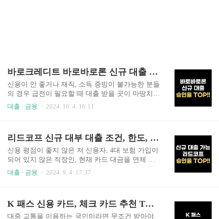
바로크레디트 바로바로론 신규 대출 가능한 대부업 대출 조건, 후기, 부결, 고객센터, 신청 방법
신용이 안 좋거나 재직, 소득 증빙이 불가능한 분들
의 경우 급전이 필요할 때 대출 받을 곳이 마땅치
않습니다. 그런 분들을 위해 준비했습니다. 자체 신
대출 · 금융
2024. 10. 4. 16:11
용 평가시스템으로 최대 3,000만 원까지 대출 가능
한 바로바로론 신규 대출. 지금 바로 시작하겠습니
다. 바로바로론 알아 보기경기 침체와 가파른
리드코프 신규 대부 대출 조건, 한도, 추가 대출, 연체자, 부결, 고객 센터 총정리
금리 상승으로 인해 자금 조달 금리와 연체율이 늘
어나면서 현재 대부 업체의 폐업율도 늘어나고 있
신용 평점이 좋지 않은 저 신용자, 4대 보험 가입이
는데요. 그에 따라 대부업 대출이 필요한 고객들도
되어 있지 않은 직장인, 현재 카드 대금을 연체 중
신규 대출을 찾지 못하는 어려움을 겪고 있습니
인 분 등 금융권 대출이 불가한 경우 불법 대출로
대출 · 금융
2024. 9. 4. 17:37
다. 바로크레디트대부의 바로바로론은 현재 신규
빠지기 쉬운데요. 그래서 준비했습니다. 간단한 조
신용 대출을 포함한 부동산 담보, 자동차 담보 대출
건만으로 대출 가능한 리드코프 신규 대부 대출. 지
을 운영 중에 있으며 자체 신용 평가로 빠른 한도
금 바로 시작하겠습니다. ✅글 읽기 전 잠깐!!✅ 저
K 패스 신용 카드, 체크 카드 추천 TOP 7
조회가 가능하니 아래 링크 참고하시기 바랍니
신용자 분들은서민 금융 진흥원의 저금리 상품을
다. ✅한도 조회 바로 ..
먼저 보신 후에리드코프 상품을 참고하시기 바랍
대중 교통을 이용하는 국민이라면 무조건 받아야