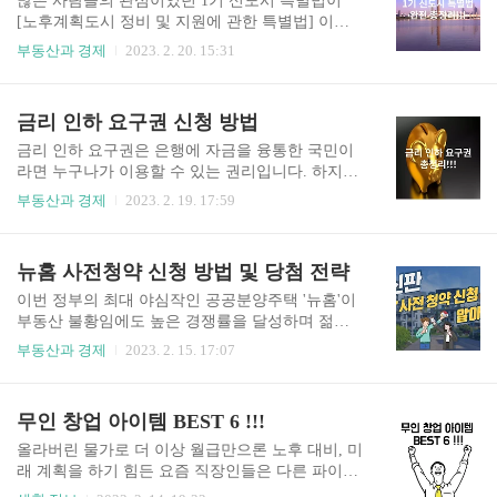
많은 사람들의 관심이었던 1기 신도시 특별법이
금 주춤한 게 느껴지시나요? 느껴지신다면 여러분
[노후계획도시 정비 및 지원에 관한 특별법] 이란
들도 손해 없이 내 집을 빨리 팔 수 있는 기막힌 타
이름으로 23년 2월 7일에 발표되었습니다. 재건축
부동산과 경제
2023. 2. 20. 15:31
이밍을 잡을 수 있습니다. 시세 확인은 필수 호갱노
관련 법령들이 많이 바뀌어 기대와 우려 섞인 목소
노 아파트 실거래가 네이버 부동산 예를 들어 보겠
리가 나오고 있는데 어떤 점이 어떻게 바뀌었는지
습니다. 집을 매도하기 직전 자신의 아파트가 5억,
지금 바로 시작하겠습니다. 1기 신도시 특별법이
금리 인하 요구권 신청 방법
5억 2천 정도로 실거래가를 유지하고 있다면 하락
란? 1기 신도시는 분당, 산본, 평촌, 일산 등의 (부
장..
산 좌동, 대전 둔산, 광주 상무) 지역에서 90년대 초
금리 인하 요구권은 은행에 자금을 융통한 국민이
에 건설된 아파트 지역들을 말하는데 이들 중 대부
라면 누구나가 이용할 수 있는 권리입니다. 하지만
분의 아파트가 노후화로 인해 살기 불편하여 재건
이런 제도가 있는 것조차 몰라 이용하지 않는 국민
부동산과 경제
2023. 2. 19. 17:59
축을 하고 싶어 하지만 그 지역의 낮은 용적률과 안
들이 많다고 하는데요. 그런 분들을 위해 준비했습
전 진단이라는 걸림돌로 사업성이 나오지 않아 재
니다. 나의 권리이자 금융 기관의 의무인 금리 인하
건축을 하지 못하고 리모델링 등 다른 방식으로 건
요구권. 지금 바로 시작하겠습니다. 목차 1. 금리
뉴홈 사전청약 신청 방법 및 당첨 전략
축물을 업그레이드하여 삶의 질을 올리려 시도하
인하 요구권이란? 2. 금리 인하 요구 신청 방법 3.
고 있었습니다. 그러던 중..
금리 인하 요구 시 필요 서류 4. 필자의 한마디 금
이번 정부의 최대 야심작인 공공분양주택 '뉴홈'이
리 인하 요구권이란? 금리 인하 요구권은 금융기관
부동산 불황임에도 높은 경쟁률을 달성하며 젊은
을 이용한 소비자가 자신의 신용 상태가 개선됨에
세대들의 관심을 이끌어낸 가운데 연이은 일반 분
부동산과 경제
2023. 2. 15. 17:07
따라 금리를 낮춰달라고 요구할 수 있는 권리입니
양 접수와 다른 단지들의 특별 공급도 줄줄이 이어
다. 신용 상태의 개선 기준 개인 : 취업, 승진, 재산
질 예정에 있습니다. 중복 청약도 가능한 뉴홈 사전
증가, 신용평가점수 상향 법인 : 재무 상태 개선, 신
청약, 지금 바로 알아보겠습니다. 목차 1. '뉴홈' 의
무인 창업 아이템 BEST 6 !!!
용 평가 점수 상향 ※ 신용 평가 점수 어플을 이용
종류 2. '뉴홈' 신청 자격 3. '뉴홈' 청약 신청 방법 4.
하여 ..
'뉴홈' 성공 할까? 사전청약 바로가기 '뉴홈'의 종류
올라버린 물가로 더 이상 월급만으론 노후 대비, 미
나눔형 : 시세 70%로 분양. 의무 거주 5년. 시세 차
래 계획을 하기 힘든 요즘 직장인들은 다른 파이프
익 70% 일반형 : 시세 80% 분양 선택형 : 6년 거주
라인에 관심이 많을 겁니다. 하지만 어디서 어떻게