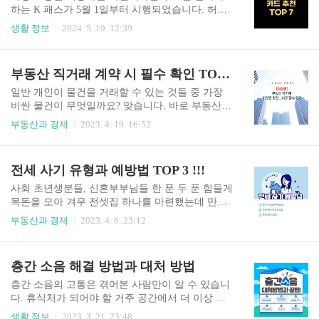
니다. 저 신용자 정부 지원 저금리 대출 TOP 9!!
하는 K 패스가 5월 1일부터 시행되었습니다. 허나
(근로자, 소상공인, 개인 사업자) - MC독두의 슬기
너무 많은 카드사와 복잡한 혜택으로 어떤 카드를
생활 정보
2024. 5. 19. 12:39
로운 정뜻하지 않은 사건, 사고로 인해 저 신용자가
받아야 할지 고민이시죠? 그래서 준비 했습니다. K
되어 금융 기관 대출이 불가한 분들, 그리고 지인들
패스 신용카드, 체크 카드 추천 TOP 7. 지금 바로
에게 돈 빌려 달란 말을 하기 힘든 분들은 주목해
시작하겠습니다. K 패스 신용 카드, 체크 카
부동산 직거래 계약 시 필수 확인 TOP 5!!
주십시오. 신용 점수가 낮아도 간편하게 대출syd0..
드 추천 TOP 7!!현재 K 패스 카드는 10개의 카드,
은행 사에서 발급 받을 수 있으며 아래의 순위는 필
일반 개인이 물건을 거래할 수 있는 것들 중 가장
자의 개인적인 견해로 서술한 것입니다. 따라서 순
비싼 물건이 무엇일까요? 맞습니다. 바로 부동산인
위에 구애 받지 마시고 각자 개인의 생활, 소비 패
데요. 몇억씩 하는 부동산을 거래하기는 사실 쉬운
부동산과 경제
2023. 4. 19. 16:52
턴에 맞게 신청하시기 바라며 모든 혜택은 전월 실
일이 아닙니다. 그런 분들을 위해 준비했습니다. 부
적 혹은 제외되는 항목이 있으니 신청 전 각 카드사
동산 직거래 계약 시 꼭 확인해야 되는 사항. 지금
홈페이지에서 상세 정보 확인하세요. 1. 기업 은
바로 시작하겠습니다. 주변 시세 확인 어찌 보면 당
전세 사기 유형과 예방법 TOP 3 !!!
행 K 패스 카드 신용 카드체..
연한 것인데 이사가 급하신 분들이나 주변 시세에
대해 잘 모르시는 분들은 놓치는 경우가 간혹 있습
사회 초년생분들, 신혼부부님들 한 푼 두 푼 힘들게
니다. 아파트, 주택, 상가 등 대략적인 시세를 알고
목돈을 모아 겨우 전셋집 하나를 마련했는데 만기
있어야 거래 시 본인의 거래 물건이 적당한 가격인
시 전세금을 못 돌려받을까 봐 많이 불안하시죠?
부동산과 경제
2023. 4. 6. 23:12
지 판단 가능하니 매물을 찾으면서도 꾸준하게 시
아는 것이 힘이라는 말이 있습니다. 전세 계약 하기
세 파악은 필수입니다. 등기 사항 전부 증명서 부동
전 꼭 알아둬야 할 전세 사기 유형과 예방법. 지금
산 직거래를 하기 위해서는 등기 사항 전부 증명서
바로 시작하겠습니다. 이 글을 보시는 분들은 현재
층간 소음 해결 방법과 대처 방법
를 꼭 확인하셔야 합니다. 누구나 쉽게 할 수 있으
전셋집을 구하려 하시는 분들이 많으실 거라 생각
니 따라와 보시죠...
합니다. 요즘 금리가 하늘 무서운 줄 모르고 치솟는
층간 소음의 고통은 겪어본 사람만이 알 수 있습니
데 이러한 고금리 시대에 시중 은행의 전세 금리는
다. 휴식처가 되어야 할 거주 공간에서 더 이상 제
5%가 넘어가죠. 예. 맞습니다. 비싸도 너무 비쌉니
대로 쉴 수도 없고 그렇다고 선 듯 이사를 갈 수 있
생활 정보
2023. 3. 21. 23:48